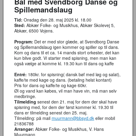
Bal med Svendborg Danse og
Spillemandslaug
Tid:
Onsdag den 28. maj 2025 kl. 18.00
Sted:
Abkær Folke- og Musikhus, Abkær Skolevej 5,
Abkær, 6500 Vojens.
Program:
Det er med stor glæde, at Svendborg Danse
og Spillemandslaug igen kommer og spiller op til dans.
Kom og dans til et ca. 14 mands stort orkester, det kan
kun blive godt. Vi starter med spisning, men man kan
også vælge at komme kl. 19.30 kun til dans og kaffe
Entré:
180kr. for spisning( dansk bøf med løg og salat),
kaffe/te med kage og dans. (betaling helst kontant)
Pris for dans og kaffe/te og kage 60kr.
Øl og vand kan købes, vil man have vin, må man selv
medbringe.
Tilmelding
senest den 21. maj for dem der skal have
spisning med, for dem der først kommer kl. 19.30 til
dans er tilmelding senest den 25. maj.
Tilmelding: på mail
muurmann@bbsyd.dk
eller mobil
21836788
Arrangør:
Abkær Folke- og Musikhus, V. Hans
Muurmann