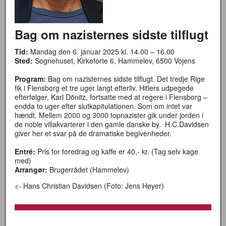
Bag om nazisternes sidste tilflugt
Tid:
Mandag den 6. januar 2025 kl. 14.00 – 16.00
Sted:
Sognehuset, Kirkeforte 6, Hammelev, 6500 Vojens
Program:
Bag om nazisternes sidste tilflugt. Det tredje Rige
fik i Flensborg et tre uger langt efterliv. Hitlers udpegede
efterfølger, Karl Dönitz, fortsatte med at regere i Flensborg –
endda to uger efter slutkapitulationen. Som om intet var
hændt. Mellem 2000 og 3000 topnazister gik under jorden i
de noble villakvarterer i den gamle danske by. H.C.Davidsen
giver her et svar på de dramatiske begivenheder.
Entré:
Pris for foredrag og kaffe er 40,- kr. (Tag selv kage
med)
Arrangør:
Brugerrådet (Hammelev)
<- Hans Christian Davidsen (Foto: Jens Høyer)