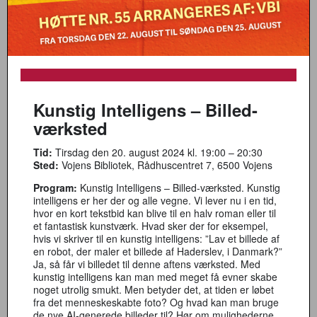
Kunstig Intelligens – Billed-
værksted
Tid:
Tirsdag den 20. august 2024 kl. 19:00 – 20:30
Sted:
Vojens Bibliotek, Rådhuscentret 7, 6500 Vojens
Program:
Kunstig Intelligens – Billed-værksted. Kunstig
intelligens er her der og alle vegne. Vi lever nu i en tid,
hvor en kort tekstbid kan blive til en halv roman eller til
et fantastisk kunstværk. Hvad sker der for eksempel,
hvis vi skriver til en kunstig intelligens: ”Lav et billede af
en robot, der maler et billede af Haderslev, i Danmark?”
Ja, så får vi billedet til denne aftens værksted. Med
kunstig intelligens kan man med meget få evner skabe
noget utrolig smukt. Men betyder det, at tiden er løbet
fra det menneskeskabte foto? Og hvad kan man bruge
de nye AI-generede billeder til? Hør om mulighederne