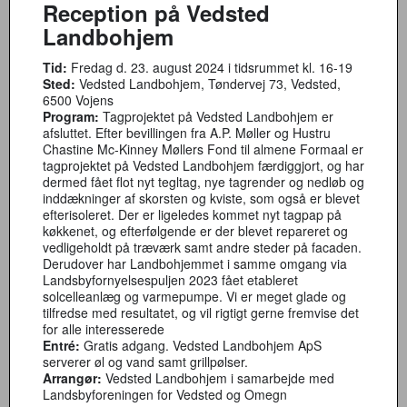
Reception på Vedsted
Landbohjem
Tid:
Fredag d. 23. august 2024 i tidsrummet kl. 16-19
Sted:
Vedsted Landbohjem, Tøndervej 73, Vedsted,
6500 Vojens
Program:
Tagprojektet på Vedsted Landbohjem er
afsluttet. Efter bevillingen fra A.P. Møller og Hustru
Chastine Mc-Kinney Møllers Fond til almene Formaal er
tagprojektet på Vedsted Landbohjem færdiggjort, og har
dermed fået flot nyt tegltag, nye tagrender og nedløb og
inddækninger af skorsten og kviste, som også er blevet
efterisoleret. Der er ligeledes kommet nyt tagpap på
køkkenet, og efterfølgende er der blevet repareret og
vedligeholdt på træværk samt andre steder på facaden.
Derudover har Landbohjemmet i samme omgang via
Landsbyfornyelsespuljen 2023 fået etableret
solcelleanlæg og varmepumpe. Vi er meget glade og
tilfredse med resultatet, og vil rigtigt gerne fremvise det
for alle interesserede
Entré:
Gratis adgang. Vedsted Landbohjem ApS
serverer øl og vand samt grillpølser.
Arrangør:
Vedsted Landbohjem i samarbejde med
Landsbyforeningen for Vedsted og Omegn