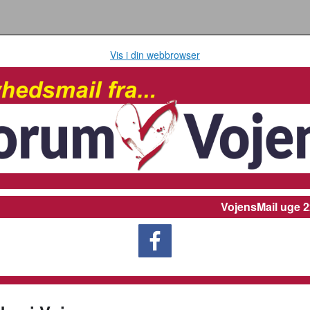
Vis i din webbrowser
VojensMail
uge 2