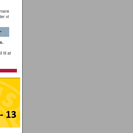
rmere
er vi
n.
 til at