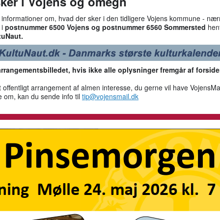
sker i Vojens og omegn
e informationer om, hvad der sker i den tidligere Vojens kommune - næ
 i
postnummer 6500 Vojens og postnummer 6560 Sommersted
hent
tuNaut.
arrangementsbilledet, hvis ikke alle oplysninger fremgår af forside
 offentligt arrangement af almen interesse, du gerne vil have VojensMail
e om, kan du sende info til
tip@vojensmail.dk