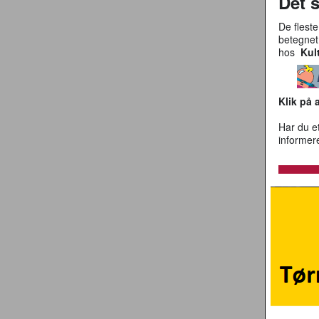
Det 
De flest
betegnet
hos
Kul
Klik på 
Har du et
informer