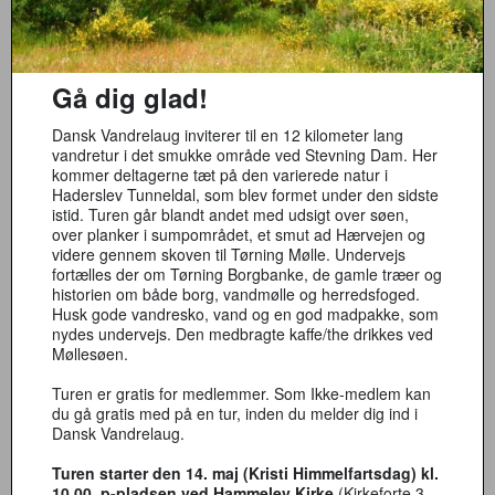
Gå dig glad!
Dansk Vandrelaug inviterer til en 12 kilometer lang
vandretur i det smukke område ved Stevning Dam. Her
kommer deltagerne tæt på den varierede natur i
Haderslev Tunneldal, som blev formet under den sidste
istid. Turen går blandt andet med udsigt over søen,
over planker i sumpområdet, et smut ad Hærvejen og
videre gennem skoven til Tørning Mølle. Undervejs
fortælles der om Tørning Borgbanke, de gamle træer og
historien om både borg, vandmølle og herredsfoged.
Husk gode vandresko, vand og en god madpakke, som
nydes undervejs. Den medbragte kaffe/the drikkes ved
Møllesøen.
Turen er gratis for medlemmer. Som Ikke-medlem kan
du gå gratis med på en tur, inden du melder dig ind i
Dansk Vandrelaug.
Turen starter den 14. maj (Kristi Himmelfartsdag) kl.
10.00, p-pladsen ved Hammelev Kirke
(Kirkeforte 3,