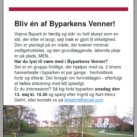
Bliv én af Byparkens Venner!
Vojens Bypark er færdig og står nu helt skarpt som en
idé, der efter et langt, sejt træk er gjort til virkelighed.
Den er planlagt på en måde, der kræver minimal
vedligeholdelse, og den grundlæggende, løbende pleje
er på plads, MEN...
Har du lyst til være med i Byparkens Venner?
Det er en gruppe frivillige, der hjælper med ca. 2 timers
havearbejde i byparken et par gange - henholdsvis
forår og efterår. Det foregår om formiddagen - efterfulgt
af fælles afslutning med lidt spiseligt.
Er du interesseret? Så kig forbi byparken
onsdag den
13. maj kl. 10.30
og spørg efter Ingrid og Karl-Heinz
Gehrt, eller kontakt os på
khgehrt@gmail.com
.