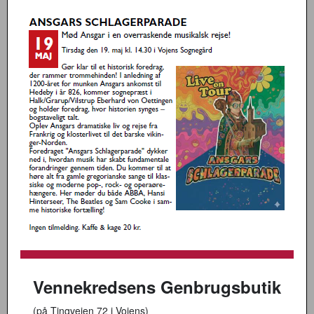
Vennekredsens Genbrugsbutik
(på Tingvejen 72 i Vojens)