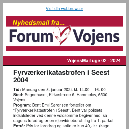
Vis i din webbrowser
VojensMail
uge 02 - 2024
Fyrværkerikatastrofen i Seest
2004
Tid:
Mandag den 8. januar 2024 kl. 14.00 – 16. 00
Sted:
Sognehuset, Kirkestræde 6. Hammelev, 6500
Vojens.
Program:
Bent Emil Sørensen fortæller om
“Fyrværkerikatastrofen i Seest”. Bent var politiets
indsatsleder ved denne voldsomme begivenhed, så
dagens foredrag er en øjenvidneberetning fra 1. parket.
Entré:
Pris for foredrag og kaffe er kun 40,- kr. (kage