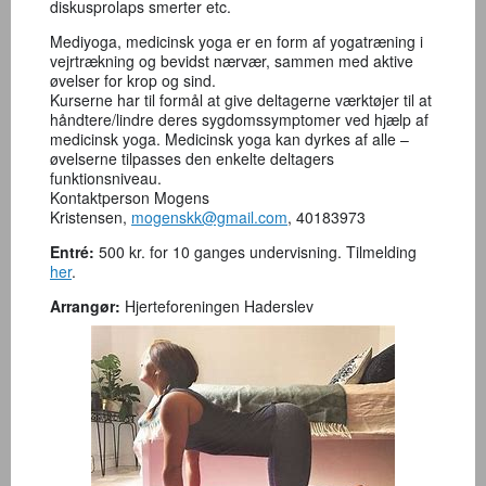
diskusprolaps smerter etc.
Mediyoga, medicinsk yoga er en form af yogatræning i
vejrtrækning og bevidst nærvær, sammen med aktive
øvelser for krop og sind.
Kurserne har til formål at give deltagerne værktøjer til at
håndtere/lindre deres sygdomssymptomer ved hjælp af
medicinsk yoga. Medicinsk yoga kan dyrkes af alle –
øvelserne tilpasses den enkelte deltagers
funktionsniveau.
Kontaktperson Mogens
Kristensen,
mogenskk@gmail.com
, 40183973
Entré:
500 kr. for 10 ganges undervisning. Tilmelding
her
.
Arrangør:
Hjerteforeningen Haderslev