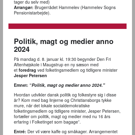
tager du selv med)
Arrangør:
Brugerrådet Hammelev (Hammelev Sogns
Pensionistarbejde).
Politik, magt og medier anno
2024
På mandag d. 8. januar kl. 19:30 begynder Den Fri
Aftenhøjskole i Maugstrup en ny sæson med
et
foredrag
ved f
olketingsmedlem og tidligere minister
Jesper Petersen
Emnet:
“
Politik, magt og medier anno 2024."
Hvordan udvikler dansk politik og folkestyre sig i disse
år? Kom med bag linjerne og Christiansborgs tykke
mure, når det lokale socialdemokratiske
folketingsmedlem og tidligere minister, Jesper Petersen,
fortæller om politik, magt og medier med nu 16 års
erfaring i Folketinget som bagage”.
Entré:
Der vil være kaffe og småkager. Arrangementet