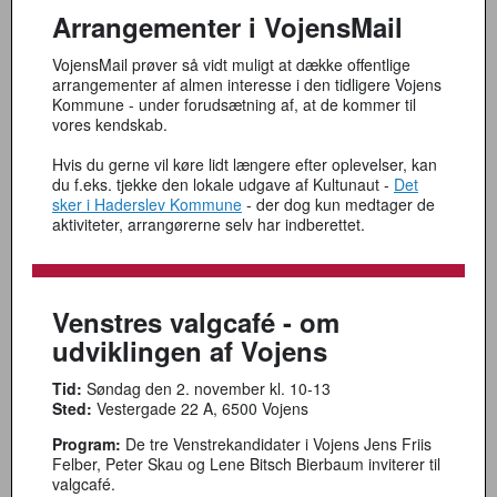
Arrangementer i VojensMail
VojensMail prøver så vidt muligt at dække offentlige
arrangementer af almen interesse i den tidligere Vojens
Kommune - under forudsætning af, at de kommer til
vores kendskab.
Hvis du gerne vil køre lidt længere efter oplevelser, kan
du f.eks. tjekke den lokale udgave af Kultunaut -
Det
sker i Haderslev Kommune
- der dog kun medtager de
aktiviteter, arrangørerne selv har indberettet.
Venstres valgcafé - om
udviklingen af Vojens
Tid:
Søndag den 2. november kl. 10-13
Sted:
Vestergade 22 A, 6500 Vojens
Program:
De tre Venstrekandidater i Vojens Jens Friis
Felber, Peter Skau og Lene Bitsch Bierbaum inviterer til
valgcafé.