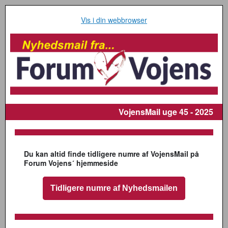
Vis i din webbrowser
VojensMail
uge 45 - 2025
Du kan altid finde tidligere numre af VojensMail på
Forum Vojens´ hjemmeside
Tidligere numre af Nyhedsmailen