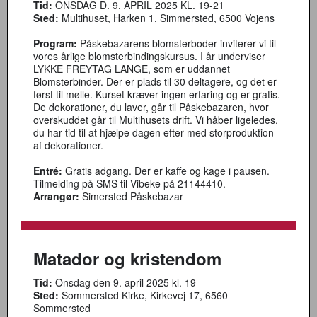
Tid:
ONSDAG D. 9. APRIL 2025 KL. 19-21
Sted:
Multihuset, Harken 1, Simmersted, 6500 Vojens
Program:
Påskebazarens blomsterboder inviterer vi til
vores årlige blomsterbindingskursus. I år underviser
LYKKE FREYTAG LANGE, som er uddannet
Blomsterbinder. Der er plads til 30 deltagere, og det er
først til mølle. Kurset kræver ingen erfaring og er gratis.
De dekorationer, du laver, går til Påskebazaren, hvor
overskuddet går til Multihusets drift. Vi håber ligeledes,
du har tid til at hjælpe dagen efter med storproduktion
af dekorationer.
Entré:
Gratis adgang. Der er kaffe og kage i pausen.
Tilmelding på SMS til Vibeke på 21144410.
Arrangør:
Simersted Påskebazar
Matador og kristendom
Tid:
Onsdag den 9. april 2025 kl. 19
Sted:
Sommersted Kirke, Kirkevej 17, 6560
Sommersted