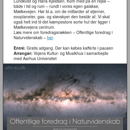
Lundkvist og Hans Kjeldsen. Kom med på en rejse –
både i tid og rum – rundt i vores egen galakse,
Mælkevejen. Hør bl.a. om de milliarder af stjerner,
exoplaneter, gas- og støvskyer den består af. Vi skal
også helt ind til det kæmpestore sorte hul der ligger i
Mælkevejens centrum.
Læs mere om foredragsrækken – Offentlige foredrag i
Naturvidenskab –
her
.
Entré:
Gratis adgang. Der kan købes kaffe/te i pausen
Arrangør:
Vojens Kultur- og Musikhus i samarbejde
med Aarhus Universitet