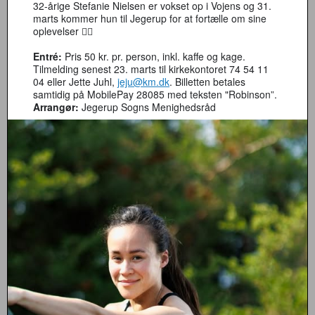
32-årige Stefanie Nielsen er vokset op i Vojens og 31.
marts kommer hun til Jegerup for at fortælle om sine
oplevelser 👌🏻
Entré:
Pris 50 kr. pr. person, inkl. kaffe og kage.
Tilmelding senest 23. marts til kirkekontoret 74 54 11
04 eller Jette Juhl,
jeju@km.dk
. Billetten betales
samtidig på MobilePay 28085 med teksten "Robinson”.
Arrangør:
Jegerup Sogns Menighedsråd