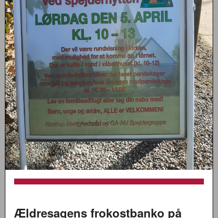
Ældresagens frokostbanko på