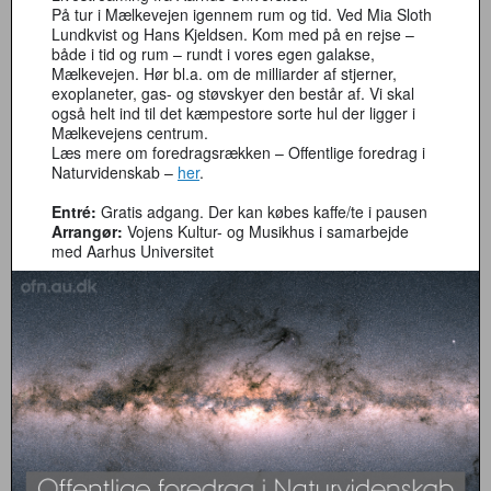
På tur i Mælkevejen igennem rum og tid. Ved Mia Sloth
Lundkvist og Hans Kjeldsen. Kom med på en rejse –
både i tid og rum – rundt i vores egen galakse,
Mælkevejen. Hør bl.a. om de milliarder af stjerner,
exoplaneter, gas- og støvskyer den består af. Vi skal
også helt ind til det kæmpestore sorte hul der ligger i
Mælkevejens centrum.
Læs mere om foredragsrækken – Offentlige foredrag i
Naturvidenskab –
her
.
Entré:
Gratis adgang. Der kan købes kaffe/te i pausen
Arrangør:
Vojens Kultur- og Musikhus i samarbejde
med Aarhus Universitet