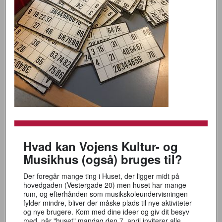
Hvad kan Vojens Kultur- og
Musikhus (også) bruges til?
Der foregår mange ting i Huset, der ligger midt på
hovedgaden (Vestergade 20) men huset har mange
rum, og efterhånden som musikskoleundervisningen
fylder mindre, bliver der måske plads til nye aktiviteter
og nye brugere. Kom med dine ideer og giv dit besyv
med, når "huset" mandag den 7. april inviterer alle