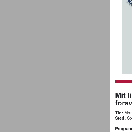
Mit l
forsv
Tid:
Man
Sted:
Sog
Program