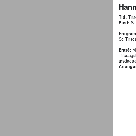
Hann
Tid:
Tirs
Sted:
Sim
Program
Se Tirsd
Entré:
Ma
Tirsdags
tirsdagsk
Arrangø