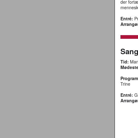
der fortæ
menneske
Entré:
Pr
Arrangø
Sang
Tid:
Mand
Mødeste
Program
Trine
Entré:
Gr
Arrangø