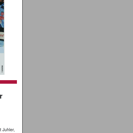
r
 Juhler,