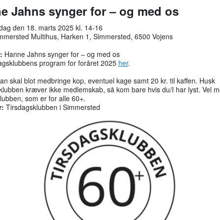
e Jahns synger for – og med os
dag den 18. marts 2025 kl. 14-16
mersted Multihus, Harken 1, Simmersted, 6500 Vojens
:
Hanne Jahns synger for – og med os
agsklubbens program for foråret 2025
her
.
n skal blot medbringe kop, eventuel kage samt 20 kr. til kaffen. Husk
klubben kræver ikke medlemskab, så kom bare hvis du/I har lyst. Vel m
lubben, som er for alle 60+.
r:
Tirsdagsklubben i Simmersted