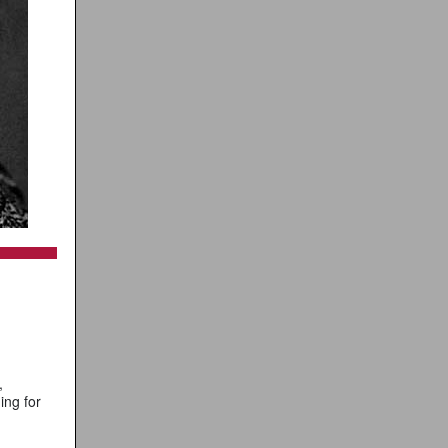
,
ing for