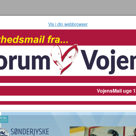
Vis i din webbrowser
VojensMail
uge 1