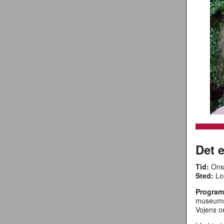
Det e
Tid:
Onsd
Sted:
Lok
Program
museumsi
Vojens o