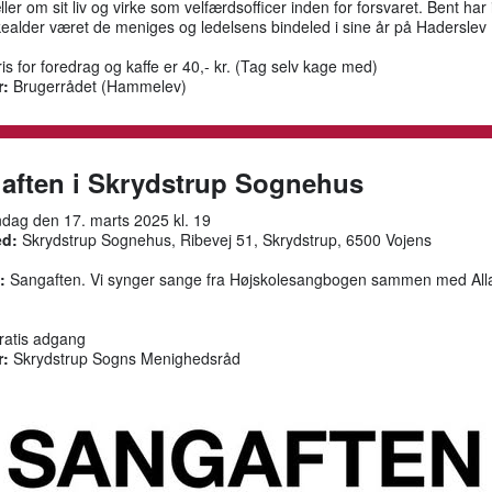
ller om sit liv og virke som velfærdsofficer inden for forsvaret. Bent har 
alder været de meniges og ledelsens bindeled i sine år på Haderslev
is for foredrag og kaffe er 40,- kr. (Tag selv kage med)
r:
Brugerrådet (Hammelev)
aften i Skrydstrup Sognehus
ag den 17. marts 2025 kl. 19
d:
Skrydstrup Sognehus, Ribevej 51, Skrydstrup, 6500 Vojens
:
Sangaften. Vi synger sange fra Højskolesangbogen sammen med All
atis adgang
r:
Skrydstrup Sogns Menighedsråd