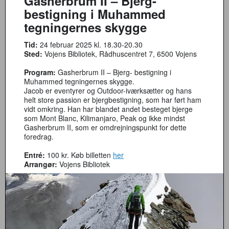
Gasherbrum II – Bjerg-
bestigning i Muhammed
tegningernes skygge
Tid:
24 februar 2025 kl. 18.30-20.30
Sted:
Vojens Bibliotek, Rådhuscentret 7, 6500 Vojens
Program:
Gasherbrum II – Bjerg- bestigning i
Muhammed tegningernes skygge.
Jacob er eventyrer og Outdoor-iværksætter og hans
helt store passion er bjergbestigning, som har ført ham
vidt omkring. Han har blandet andet besteget bjerge
som Mont Blanc, Kilimanjaro, Peak og ikke mindst
Gasherbrum II, som er omdrejningspunkt for dette
foredrag.
Entré:
100 kr. Køb billetten
her
Arrangør:
Vojens Bibliotek