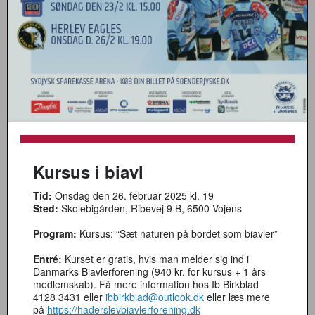
Kursus i biavl
Tid:
Onsdag den 26. februar 2025 kl. 19
Sted:
Skolebigården, Ribevej 9 B, 6500 Vojens
Program:
Kursus: “Sæt naturen på bordet som biavler”
Entré:
Kurset er gratis, hvis man melder sig ind i
Danmarks Biavlerforening (940 kr. for kursus + 1 års
medlemskab). Få mere information hos Ib Birkblad
4128 3431 eller
ibbirkblad@outlook.dk
eller læs mere
på
https://haderslevbiavlerforening.dk