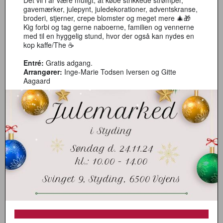
Det vil i år være muligt, at købe strikkede strømper,
gavemærker, julepynt, juledekorationer, adventskranse,
broderi, stjerner, crepe blomster og meget mere 🎄🎁
Kig forbi og tag gerne naboerne, familien og vennerne
med til en hyggelig stund, hvor der også kan nydes en
kop kaffe/The ☕
Entré:
Gratis adgang.
Arrangører:
Inge-Marie Todsen Iversen og Gitte
Aagaard