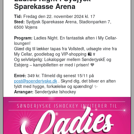
Sparekasse Arena
Tid:
Fredag den 22. november 2024 kl. 17
Sted:
Sydjysk Sparekasse Arena, Stadionparken 7,
6500 Vojens
Program:
Ladies Night. En fantastisk aften i My Cellar-
loungen!
Glæd dig til lækker tapas fra Vollstedt, udsøgte vine fra
My Cellar, goodiebag og VIP-shopping 🛍️🍷
Og selvfølgelig: Lokalopgør mellem SønderjyskE og
Esbjerg – kampbilletten er med i prisen! 💙
Entré:
349 kr. Tilmeld dig senest 15/11 på
post@soenderjyske.dk
. Skynd dig, det bliver en aften
fyldt med hygge, forkælelse og spænding! ✨
Arrangør:
Sønderjyske Ishockey