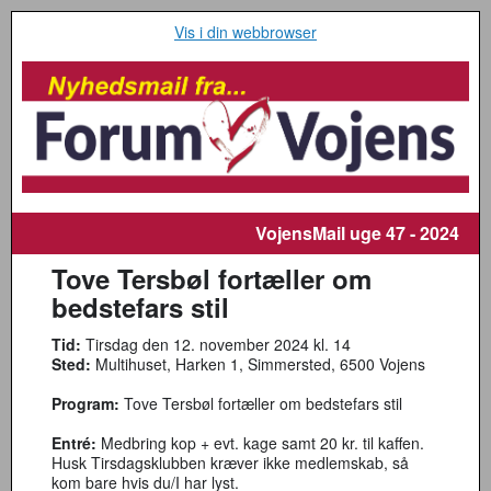
Vis i din webbrowser
VojensMail
uge 47 - 2024
Tove Tersbøl fortæller om
bedstefars stil
Tid:
Tirsdag den 12. november 2024 kl. 14
Sted:
Multihuset, Harken 1, Simmersted, 6500 Vojens
Program:
Tove Tersbøl fortæller om bedstefars stil
Entré:
Medbring kop + evt. kage samt 20 kr. til kaffen.
Husk Tirsdagsklubben kræver ikke medlemskab, så
kom bare hvis du/I har lyst.