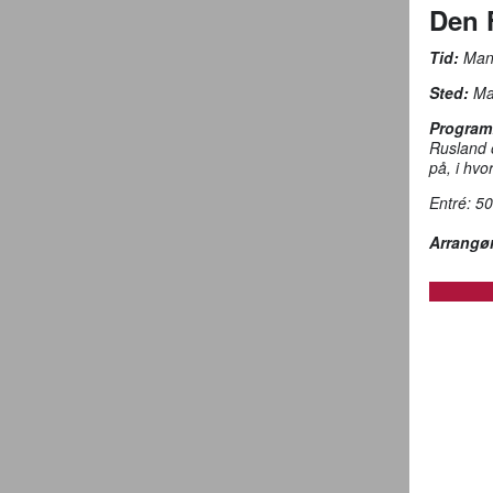
Den 
Tid:
Mand
Sted:
Mau
Program
Rusland 
på, i hvo
Entré: 50
Arrangør