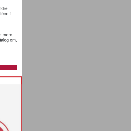
ndre
féen i
re mere
ialog om,