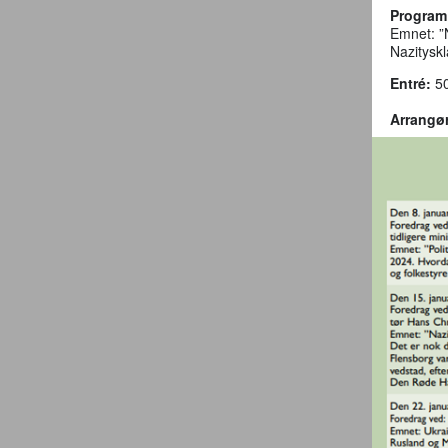
Program
Emnet: ”N
Nazitysk
Entré:
50
Arrangør