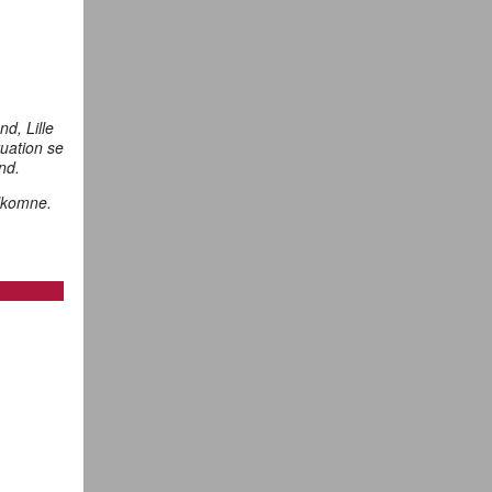
d, Lille
uation se
nd.
elkomne.