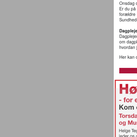
Onsdag d
Er du på
forældre 
Sundheds
Dagpleje
Dagplejen
om dagpl
hvordan j
Her kan 