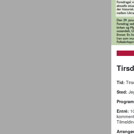
Tirs
Tid:
Tirs
Sted:
Jeg
Program
Entré:
10
kommenta
Tilmeldin
Arrangør