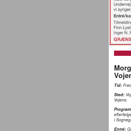
Morg
Voje
Tid:
Fred
Sted:
Voj
Vojens.
Program
efterføl
i Sogneg
Entré:
Gr