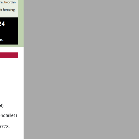
t)
otellet i
5778.