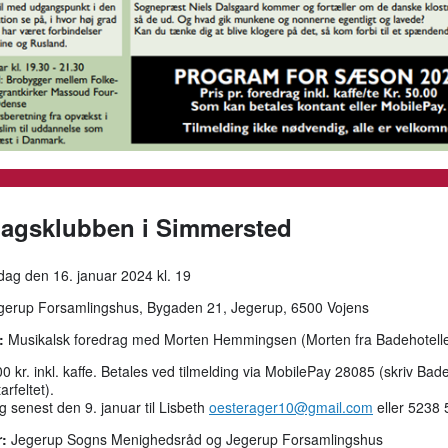
dagsklubben i Simmersted
dag den 16. januar 2024 kl. 19
erup Forsamlingshus, Bygaden 21, Jegerup, 6500 Vojens
:
Musikalsk foredrag med Morten Hemmingsen (Morten fra Badehotelle
0 kr. inkl. kaffe. Betales ved tilmelding via MobilePay 28085 (skriv Badeh
rfeltet).
g senest den 9. januar til Lisbeth
oesterager10@gmail.com
eller 5238 
:
Jegerup Sogns Menighedsråd og Jegerup Forsamlingshus