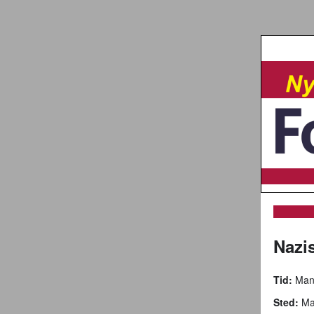
Nazis
Tid:
Mand
Sted:
Mau