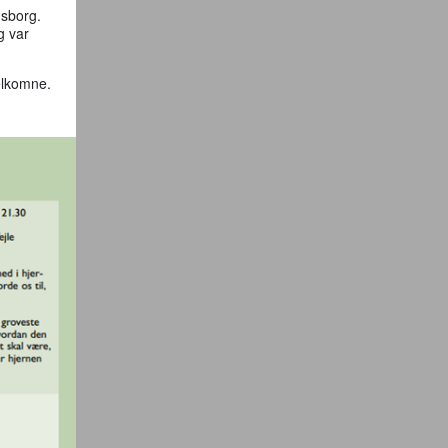
nsborg.
g var
velkomne.