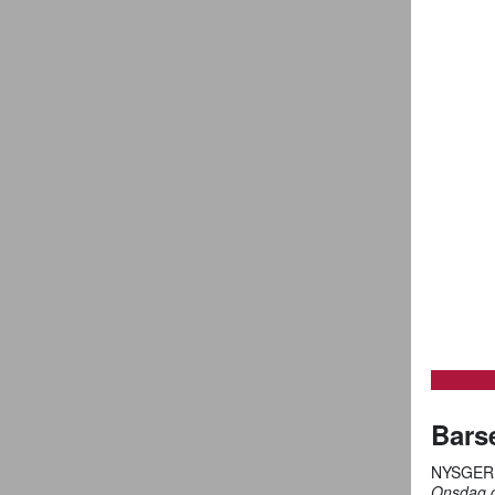
Bars
NYSGER
Onsdag d