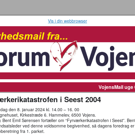
Vis i din webbrowser
VojensMail
uge 
rkerikatastrofen i Seest 2004
ag den 8. januar 2024 kl. 14.00 – 16. 00
nehuset, Kirkestræde 6. Hammelev, 6500 Vojens.
:
Bent Emil Sørensen fortæller om “Fyrværkerikatastrofen i Seest”. Ben
s indsatsleder ved denne voldsomme begivenhed, så dagens foredrag er
beretning fra 1. parket.