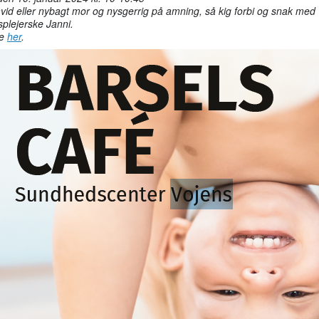
vid eller nybagt mor og nysgerrig på amning, så kig forbi og snak med
plejerske Janni.
re
her
.