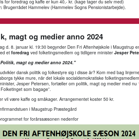
is for foredrag og kaffe er kun 40,- kr. (kage tager du selv med)
:
Brugerrådet Hammelev (Hammelev Sogns Pensionistarbejde).
tik, magt og medier anno 2024
g d. 8. januar kl. 19:30 begynder Den Fri Aftenhøjskole i Maugstrup e
ed et
foredrag
ved f
olketingsmedlem og tidligere minister
Jesper Pet
“
Politik, magt og medier anno 2024."
dvikler dansk politik og folkestyre sig i disse år? Kom med bag linjern
nsborgs tykke mure, når det lokale socialdemokratiske folketingsmedle
 minister, Jesper Petersen, fortæller om politik, magt og medier med nu 
i Folketinget som bagage”.
r vil være kaffe og småkager. Arrangementet koster 50 kr.
nfirmandstuen i Maugstrup Præstegård
programmet for forårssæsonen nedenfor