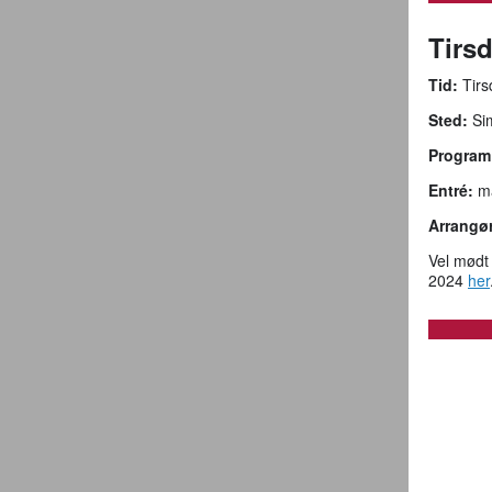
Tirs
Tid:
Tirs
Sted:
Sim
Program
Entré:
ma
Arrangør
Vel mødt 
2024
her