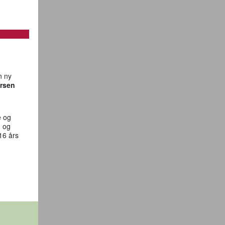
n ny
ersen
e og
m og
16 års