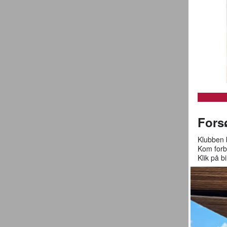
Fors
Klubben b
Kom forbi
Klik på b