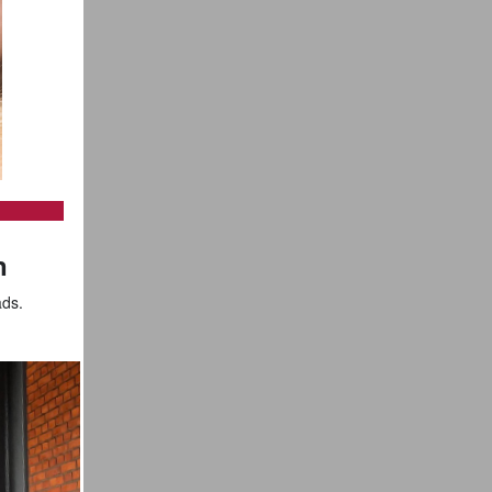
n
ads.