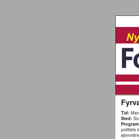
Fyrvæ
Tid:
Mand
Sted:
Sog
Program
politiet
øjenvidne