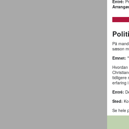
Entré:
Pr
Arrangør
Poli
På manda
sæson m
Emnet:
Hvordan u
Christia
tidligere
erfaring 
Entré:
De
Sted:
Ko
Se hele 