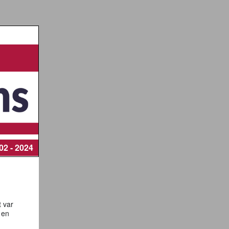
02 - 2024
t var
 en