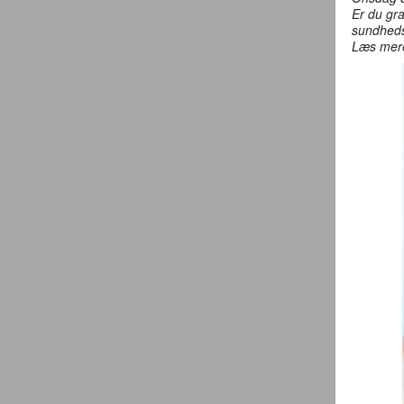
Er du gra
sundheds
Læs me