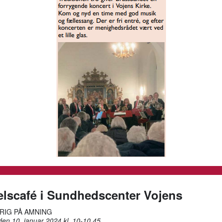
elscafé i Sundhedscenter Vojens
RIG PÅ AMNING
en 10. januar 2024 kl. 10-10.45