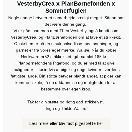
VesterbyCrea x PlanBørnefonden x
Sommerfuglen
Nogle gange betyder et samarbejde særligt meget. Sådan har
det være denne gang.
Vi er gået sammen med Thea Vesterby, også kendt som
VesterbyCrea, og PlanBørnefonden om at lave et strikkekit.
Opskriften er på en smuk halsedisse med snoninger, og
garnet er fra vores eget mærke, Walløe. Når du køber
Neckwarmer52 strikkekittet, går samlet 185 kr. til
Planbørnefondens Pigefond, og du er med til at give
muligheder til tusindvis af piger og unge kvinder i verdens
fattigste lande. Din støtte betyder blandt andet, at piger kan
komme i skole, få en uddannelse og muligheden for at
bestemme over egen krop.
Tak for din støtte og rigtig god strikkelyst,
Inga og Thilde Walløe
Læs mere eller bliv fast pigestøtte her