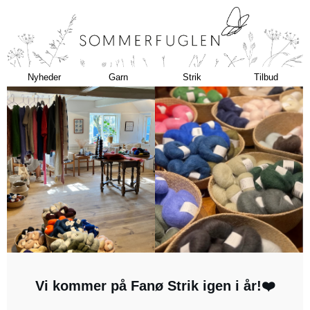
Nyheder
Garn
Strik
Tilbud
Vi kommer på Fanø Strik igen i år!❤️