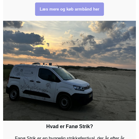
Læs mere og køb armbånd her
Hvad er Fanø Strik?
Fanø Strik er en hyggelig strikkefestival, der år efter år