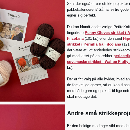
Skal der også et par strikkeprojekter i
pakkekalenderen? Så har vi tre gode f
egner sig perfekt.
Du kan blandt andet vælge PetiteKni
fingerløse
Penny Gloves strikket i A
Filcolana
(101 kr.) eller den cool
Hip
strikket i Pernilla fra Filcolana
(121 
det være et lidt anderledes strikkepro
gå med kittet på en lækker
perlestri
sovemaske strikket i Walløe Fluffy
kr.).
Der er frit valg på alle hylder, hvad an
de forskellige garner, så du kan tilpas
med både garn og opskrift til lige net
skal modtage det.
Andre små strikkeproj
Er den heldige modtager vild med de