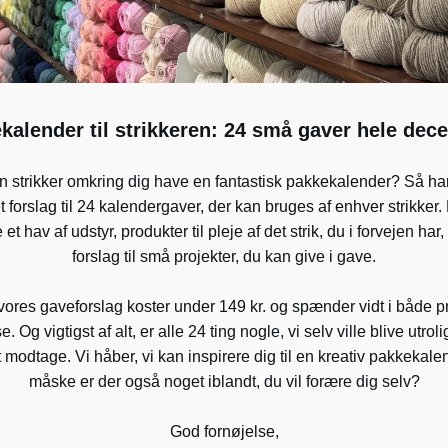
kalender til strikkeren: 24 små gaver hele dec
n strikker omkring dig have en fantastisk pakkekalender? Så har
 forslag til 24 kalendergaver, der kan bruges af enhver strikker.
et hav af udstyr, produkter til pleje af det strik, du i forvejen har
forslag til små projekter, du kan give i gave.
vores gaveforslag koster under 149 kr. og spænder vidt i både p
e. Og vigtigst af alt, er alle 24 ting nogle, vi selv ville blive utrol
t modtage. Vi håber, vi kan inspirere dig til en kreativ pakkekale
måske er der også noget iblandt, du vil forære dig selv?
God fornøjelse,