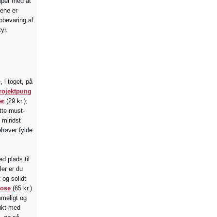
lper med at
sene er
pbevaring af
yr.
 i toget, på
rojektpung
er
(29 kr.),
tte must-
e mindst
ehøver fylde
d plads til
ler er du
 og solidt
ose
(65 kr.)
mmeligt og
mukt med