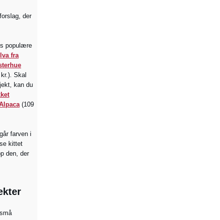
orslag, der
ts populære
lva fra
sterhue
kr.). Skal
jekt, kan du
kket
 Alpaca
(109
går farven i
se kittet
op den, der
ekter
 små