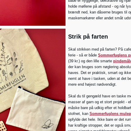
både er hyggelige, dekorative og hjæ
holde møllene på afstand - og når ly
brændt ned, kan dåserne bruges til o
maskemarkører eller andet småt udst
Strik på farten
Skal strikken med på farten? På cafe,
ferie - så er både
Sommerfuglens p
(39 kr.) og den lille smarte
pindemål
der kan bruges som nøglering absolu
haves. Det er praktisk, smart og ikk
nemt at have i tasken, uden at det b
mere end højest nødvendigt.
Skal du til gengæld have en taske me
masser af garn og et stort projekt - el
måske bare på udkig efter et holdbart
stofnet, kan
Sommerfuglens mulep
opfylde det hele. Ikke bare er det ru
har kraftige stropper, det er også s