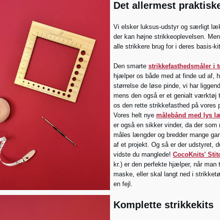
Det allermest praktisk
Vi elsker luksus-udstyr og særligt læk
der kan højne strikkeoplevelsen. Men
alle strikkere brug for i deres basis-ki
Den smarte
strikkefasthedsmåler i 
hjælper os både med at finde ud af, h
størrelse de løse pinde, vi har liggend
mens den også er et genialt værktøj ti
os den rette strikkefasthed på vores p
Vores helt nye
målebånd med lys l
er også en sikker vinder, da der som 
måles længder og bredder mange gan
af et projekt.
Og så er der udstyret, d
vidste du manglede!
CocoKnits' Stitc
kr.) er den perfekte hjælper, når man 
maske, eller skal langt ned i strikketø
en fejl.
Komplette strikkekits