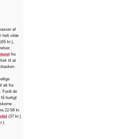
masser af
 helt vilde
(65 kr.),
relser.
tuiet
fra
isk til at
kttasken.
ellige
f alt fra
r. Fordi de
få hurtigt
askerne
fra 22-58 kr.
odel
(37 kr.)
r.).