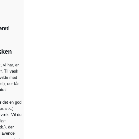
eret!
ikken
 vi har, er
yr.
Til vask
 vilde med
ml), der fås
tral.
r det en god
pr. stk.)
 væk. Vil du
lge
tk.), der
 lavendel