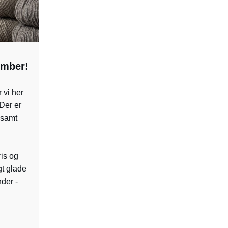
ember!
 vi her
 Der er
, samt
ris og
igt glade
nder -