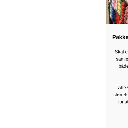
Pakke
Skal e
samlet
både 
Alle 
størrels
for a