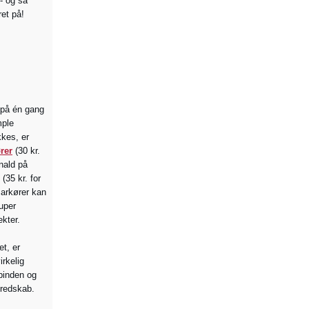
- og så
ret på!
 på én gang
mple
kes, er
rer
(30 kr.
knald på
(35 kr. for
arkører kan
super
ekter.
et, er
irkelig
pinden og
-redskab.