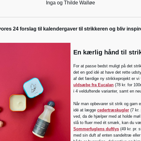
Inga og Thilde Walløe
ores 24 forslag til kalendergaver til strikkeren og bliv inspir
En kærlig hånd til str
For at passe bedst muligt på det strik,
det en god idé at have det rette udst
af det færdige ny strikkeprojekt er vi
uldsæbe fra Eucalan
(78 kr. for 100
i 4 velduftende varianter, samt en neu
Når man opbevarer sit strik og garn e
idé at lægge
cedertræskugler
(7 kr. 
ved, da de hjælper med at holde møl
slå to fluer med ét smæk, kan du væ
Sommerfuglens duftlys
(49 kr. pr. s
med sin duft af enten sandeltræ eller