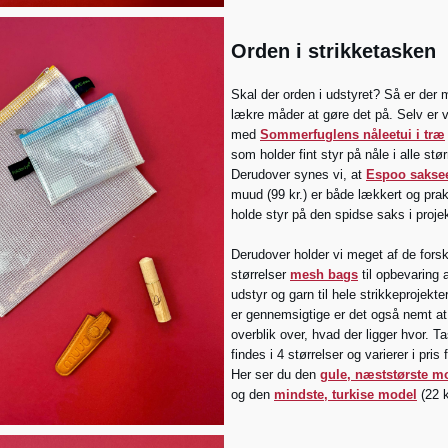
Orden i strikketasken
Skal der orden i udstyret? Så er der 
lækre måder at gøre det på. Selv er vi
med
Sommerfuglens nåleetui i træ
som holder fint styr på nåle i alle stør
Derudover synes vi, at
Espoo saksee
muud (99 kr.) er både lækkert og prakt
holde styr på den spidse saks i proje
Derudover holder vi meget af de forsk
størrelser
mesh bags
til opbevaring a
udstyr og garn til hele strikkeprojekte
er gennemsigtige er det også nemt at 
overblik over, hvad der ligger hvor. T
findes i 4 størrelser og varierer i pris 
Her ser du den
gule, næststørste m
og den
mindste, turkise model
(22 k