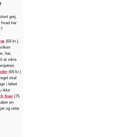
e
kert grej,
 hvad har
t?
træ
(69 kr.),
vilken
e, har,
l at sikre
rojekter.
æder
(69 kr.)
regel skal
ge i løbet
u ikke
h fixer
(75
taber en
jet og rette