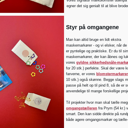
vores signatur markblomster udenpå 
egner det sig genialt til at blive brode
Styr på omgangene
Man kan altid bruge en lidt ekstra
maskemarkører - og vi elsker, når de
er pyntelige og praktiske. Er du til si
maskemarkører, der kan åbnes og luk
vores
gyldne sikkerhedsnåle-markø
for 20 stk.) perfekte. Skal der være 
farverne, er vores
blomstermarkører
10 stk.) også skønne. Begge slags m
passe på helt op til pind 8, så de er 
anvendelige til mange forskellige proj
Til projekter hvor man skal tælle meg
omgangstælleren
fra Prym (54 kr.) v
smart. Den kan sidde direkte på rund
både agere omgangsmarkør og tælle