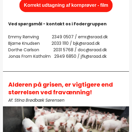
Korrekt udtagning af kornprøver - film
Ved spørgsmål - kontakt os i Fodergruppen
Emmy Rønving 2349 0507 / emr@sraad.dk
Bjarne Knudsen 2033 1110 / bjk@sraad.dk
Dorthe Carlson 2031 5768 / doc@sraad.dk
Jonas From Katholm 2949 6850 / jfk@sraad.dk
Alderen på grisen, er vigtigere end
størrelsen ved fravænning!
Af: Stina Brødbæk Sørensen