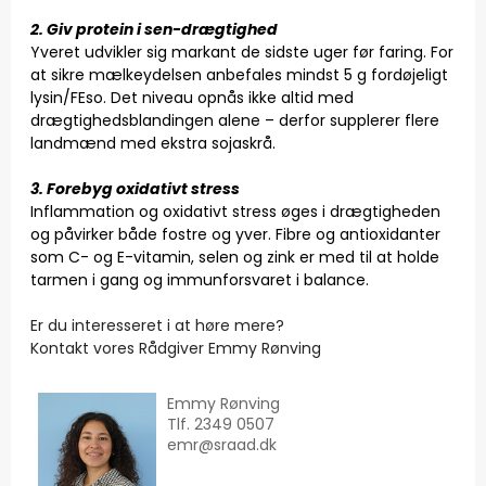
2. Giv protein i sen-drægtighed
Yveret udvikler sig markant de sidste uger før faring. For
at sikre mælkeydelsen anbefales mindst 5 g fordøjeligt
lysin/FEso. Det niveau opnås ikke altid med
drægtighedsblandingen alene – derfor supplerer flere
landmænd med ekstra sojaskrå.
3. Forebyg oxidativt stress
Inflammation og oxidativt stress øges i drægtigheden
og påvirker både fostre og yver. Fibre og antioxidanter
som C- og E-vitamin, selen og zink er med til at holde
tarmen i gang og immunforsvaret i balance.
Er du interesseret i at høre mere?
Kontakt vores Rådgiver Emmy Rønving
Emmy Rønving
Tlf. 2349 0507
emr
@sraad.dk