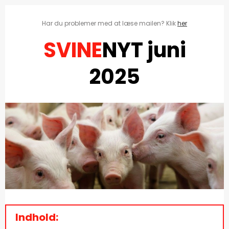
Har du problemer med at læse mailen? Klik
her
SVINE
NYT juni
2025
Indhold: