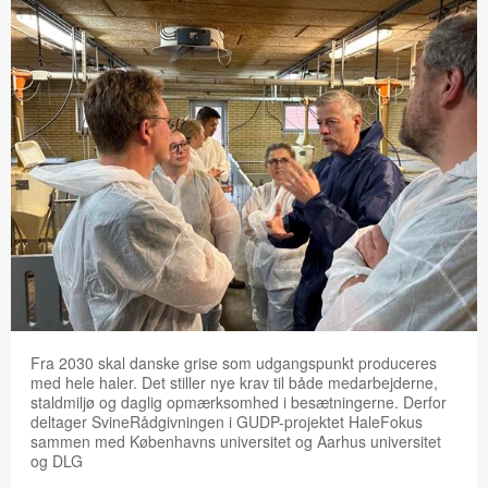
Fra 2030 skal danske grise som udgangspunkt produceres
med hele haler. Det stiller nye krav til både medarbejderne,
staldmiljø og daglig opmærksomhed i besætningerne. Derfor
deltager SvineRådgivningen i GUDP-projektet HaleFokus
sammen med Københavns universitet og Aarhus universitet
og DLG