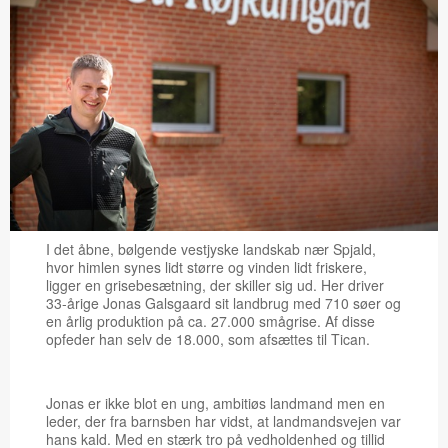
I det åbne, bølgende vestjyske landskab nær Spjald,
hvor himlen synes lidt større og vinden lidt friskere,
ligger en grisebesætning, der skiller sig ud. Her driver
33-årige Jonas Galsgaard sit landbrug med 710 søer og
en årlig produktion på ca. 27.000 smågrise. Af disse
opfeder han selv de 18.000, som afsættes til Tican.
Jonas er ikke blot en ung, ambitiøs landmand men en
leder, der fra barnsben har vidst, at landmandsvejen var
hans kald. Med en stærk tro på vedholdenhed og tillid