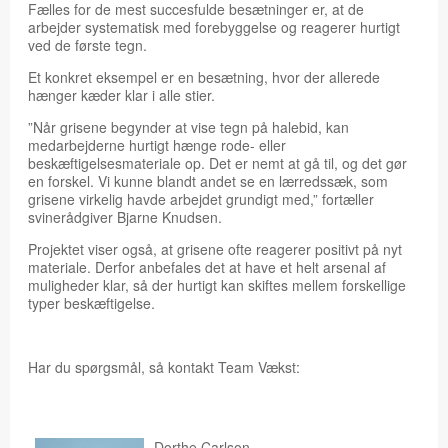
Fælles for de mest succesfulde besætninger er, at de
arbejder systematisk med forebyggelse og reagerer hurtigt
ved de første tegn.
Et konkret eksempel er en besætning, hvor der allerede
hænger kæder klar i alle stier.
”Når grisene begynder at vise tegn på halebid, kan
medarbejderne hurtigt hænge rode- eller
beskæftigelsesmateriale op. Det er nemt at gå til, og det gør
en forskel. Vi kunne blandt andet se en lærredssæk, som
grisene virkelig havde arbejdet grundigt med,” fortæller
svinerådgiver Bjarne Knudsen.
Projektet viser også, at grisene ofte reagerer positivt på nyt
materiale. Derfor anbefales det at have et helt arsenal af
muligheder klar, så der hurtigt kan skiftes mellem forskellige
typer beskæftigelse.
Har du spørgsmål, så kontakt Team Vækst:
Dorthe Carlson