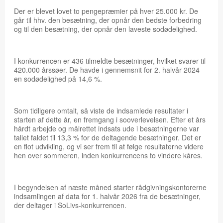
Der er blevet lovet to pengepræmier på hver 25.000 kr. De
går til hhv. den besætning, der opnår den bedste forbedring
og til den besætning, der opnår den laveste sodødelighed.
I konkurrencen er 436 tilmeldte besætninger, hvilket svarer til
420.000 årssøer. De havde i gennemsnit for 2. halvår 2024
en sodødelighed på 14,6 %.
Som tidligere omtalt, så viste de indsamlede resultater i
starten af dette år, en fremgang i sooverlevelsen. Efter et års
hårdt arbejde og målrettet indsats ude i besætningerne var
tallet faldet til 13,3 % for de deltagende besætninger. Det er
en flot udvikling, og vi ser frem til at følge resultaterne videre
hen over sommeren, inden konkurrencens to vindere kåres.
I begyndelsen af næste måned starter rådgivningskontorerne
indsamlingen af data for 1. halvår 2026 fra de besætninger,
der deltager i SoLivs-konkurrencen.