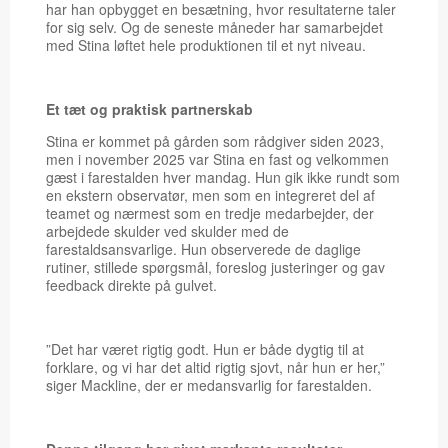
har han opbygget en besætning, hvor resultaterne taler
for sig selv. Og de seneste måneder har samarbejdet
med Stina løftet hele produktionen til et nyt niveau.
Et tæt og praktisk partnerskab
Stina er kommet på gården som rådgiver siden 2023,
men i november 2025 var Stina en fast og velkommen
gæst i farestalden hver mandag. Hun gik ikke rundt som
en ekstern observatør, men som en integreret del af
teamet og nærmest som en tredje medarbejder, der
arbejdede skulder ved skulder med de
farestaldsansvarlige. Hun observerede de daglige
rutiner, stillede spørgsmål, foreslog justeringer og gav
feedback direkte på gulvet.
”Det har været rigtig godt. Hun er både dygtig til at
forklare, og vi har det altid rigtig sjovt, når hun er her,”
siger Mackline, der er medansvarlig for farestalden.