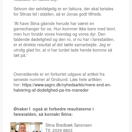
Selvom der selvfølgelig er en faktura, der skal betales
for Stinas tid i stalden, så er Jonas godt tilfreds.
”At have Stina gående herude har været en
gamechanger for os. Hun kommer ikke bare med teori,
men hun forstår vores hverdag og vores dyr. Den
faldende dødelighed og den ro, vi nu har i farestalden,
er et direkte resultat af det tætte samarbejde. Jeg er
utrolig glad for, at vi har turdet lade hende komme så
tæt på.”
Ovenstående er en forkortet udgave af artikel fra
seneste nummer af Grobund. Læs hele artiklen
her:
https://www.sagro.dk/nyhedsarkiv/mere-end-en-
halvering-af-dodelighed-pa-tre-maneder
Ønsker I også at forbedre resultaterne i
farestalden, så kontakt Stina:
Stina Brødbæk Sørensen
Tlf. 2029 8803