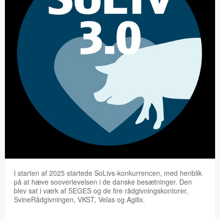
I starten af 2025 startede SoLivs-konkurrencen, med henblik
på at hæve sooverlevelsen i de danske besætninger. Den
blev sat i værk af SEGES og de fire rådgivningskontorer,
SvineRådgivningen, VKST, Velas og Agilix.