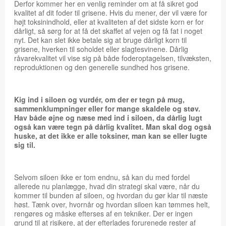
Derfor kommer her en venlig reminder om at få sikret god
kvalitet af dit foder til grisene. Hvis du mener, der vil være for
højt toksinindhold, eller at kvaliteten af det sidste korn er for
dårligt, så sørg for at få det skaffet af vejen og få fat i noget
nyt. Det kan slet ikke betale sig at bruge dårligt korn til
grisene, hverken til soholdet eller slagtesvinene. Dårlig
råvarekvalitet vil vise sig på både foderoptagelsen, tilvæksten,
reproduktionen og den generelle sundhed hos grisene.
Kig ind i siloen og vurdér, om der er tegn på mug,
sammenklumpninger eller for mange skaldele og støv.
Hav både øjne og næse med ind i siloen, da dårlig lugt
også kan være tegn på dårlig kvalitet. Man skal dog også
huske, at det ikke er alle toksiner, man kan se eller lugte
sig til.
Selvom siloen ikke er tom endnu, så kan du med fordel
allerede nu planlægge, hvad din strategi skal være, når du
kommer til bunden af siloen, og hvordan du gør klar til næste
høst. Tænk over, hvornår og hvordan siloen kan tømmes helt,
rengøres og måske efterses af en tekniker. Der er ingen
grund til at risikere, at der efterlades forurenede rester af