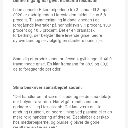
Denne tilgang har givet markante resultater.
I den seneste E-kontrolperiode fra 3. januar til 3. april
2026 er dødeligheden i farestalden faldet til kun 5,8
procent. Til sammenligning lå dødeligheden i de
foregående kvartaler på henholdsvis 9,4 procent, 13,9
procent og 10,5 procent. Det er en dramatisk
forbedring, der betyder flere levende grise, bedre
dyrevelfærd og selvfølgelig en stærkere bundlinje.
Samtidig er produktionen pr. årsso + gylt steget til 40,9
fravænnede grise. En klar fremgang fra 38,9 og 39,2 i
de to foregående perioder.
Stina beskriver samarbejdet sådan:
”Det handler om at være til stede og se de små detaljer,
der betyder alverden. Når vi går rundt sammen,
opdager vi ting i fællesskab. Det kan være en lille
ændring i rutinen, en bedre timing ved pasning eller en
mere rolig håndtering af dyrene. Det skaber ejerskab
hos medarbejderne, og pludselig bliver de gode
resultater en fælles sejr.”