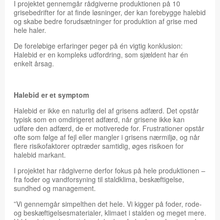
I projektet gennemgår rådgiverne produktionen på 10
grisebedrifter for at finde løsninger, der kan forebygge halebid
og skabe bedre forudsætninger for produktion af grise med
hele haler.
De foreløbige erfaringer peger på én vigtig konklusion:
Halebid er en kompleks udfordring, som sjældent har én
enkelt årsag.
Halebid er et symptom
Halebid er ikke en naturlig del af grisens adfærd. Det opstår
typisk som en omdirigeret adfærd, når grisene ikke kan
udføre den adfærd, de er motiverede for. Frustrationer opstår
ofte som følge af fejl eller mangler i grisens nærmiljø, og når
flere risikofaktorer optræder samtidig, øges risikoen for
halebid markant.
I projektet har rådgiverne derfor fokus på hele produktionen –
fra foder og vandforsyning til staldklima, beskæftigelse,
sundhed og management.
”Vi gennemgår simpelthen det hele. Vi kigger på foder, rode-
og beskæftigelsesmaterialer, klimaet i stalden og meget mere.