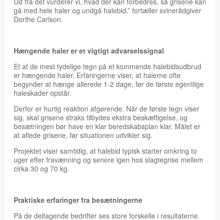
Ud fra det vurderer vi, hvad der kan forbedres, så grisene kan
gå med hele haler og undgå halebid,” fortæller svinerådgiver
Dorthe Carlson.
Hængende haler er et vigtigt advarselssignal
Et af de mest tydelige tegn på et kommende halebidsudbrud
er hængende haler. Erfaringerne viser, at halerne ofte
begynder at hænge allerede 1-2 dage, før de første egentlige
haleskader opstår.
Derfor er hurtig reaktion afgørende. Når de første tegn viser
sig, skal grisene straks tilbydes ekstra beskæftigelse, og
besætningen bør have en klar beredskabsplan klar. Målet er
at aflede grisene, før situationen udvikler sig.
Projektet viser samtidig, at halebid typisk starter omkring to
uger efter fravænning og senere igen hos slagtegrise mellem
cirka 30 og 70 kg.
Praktiske erfaringer fra besætningerne
På de deltagende bedrifter ses store forskelle i resultaterne.