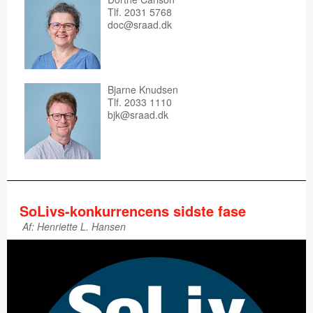
Tlf. 2031 5768
doc@sraad.dk
Bjarne Knudsen
Tlf. 2033 1110
bjk@sraad.dk
SoLivs-konkurrencens sidste fase
Af: Henriette L. Hansen