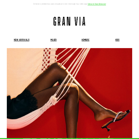
Si tienes problemas para visualizar este mensaje haz click aqui
View in Your Browser
NEW ARRIVALS
MUJER
HOMBRE
KIDS