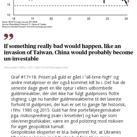
Graf #17+18: Prisen på guld er gået i ”all-time-high” og
andre metalpriser er der også kommet lidt liv i. Det har de
seneste dage givet en lille optur i ellers udbombede
guldmineaktier, der slet ikke har fulgt guldprisens flotte
stigning. Lige nu handler guldmineaktierne til det laveste
forhold til guldprisen, der kun er set to gange før historisk,
i hhv. 1980 og 2015. Guld har fine porteføljeegenskaber
pga. risikospredning (især i krisetider) og kan lige som
olie/energiselskaber, være en god polstring mod risikoen
for øget geopolitisk tumult.
Geopolitiske eksperter er bl.a. bekymret for, at Ukraines