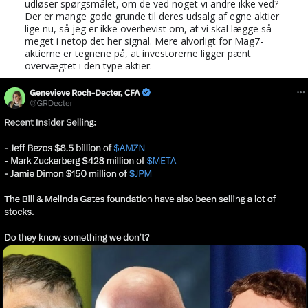
udløser spørgsmålet, om de ved noget vi andre ikke ved?
Der er mange gode grunde til deres udsalg af egne aktier
lige nu, så jeg er ikke overbevist om, at vi skal lægge så
meget i netop det her signal. Mere alvorligt for Mag7-
aktierne er tegnene på, at investorerne ligger pænt
overvægtet i den type aktier.