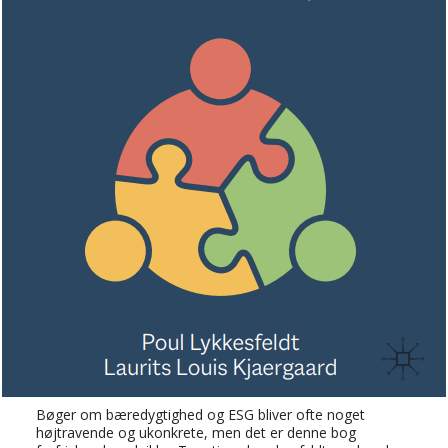
Bøger om bæredygtighed og ESG bliver ofte noget
højtravende og ukonkrete, men det er denne bog