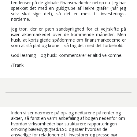
tendenser på de globale finansmarkeder netop nu. Jeg har
spækket det med en guldgrube af lækre grafer (når jeg
selv skal sige det), så det er mest til investerings-
nørderne.
Jeg tror, der er pæn sandsynlighed for et vejrskifte på
især aktiemarkedet over de kommende måneder. Men
husk, at kortsigtede spådomme om finansmarkederne er
som at slå plat og krone – så tag det med det forbehold.
God læsning – og husk: Kommentarer er altid velkomne.
/Frank
Inden vi ser nærmere på op- og nedturene på renter og
aktier, så først en varm anbefaling af bogen nedenfor om
hvordan virksomheder bør strukturere rapporteringen
omkring bæredygtighed/ESG og især hvordan de
ansvarlige for relationerne til investorer og presse bør