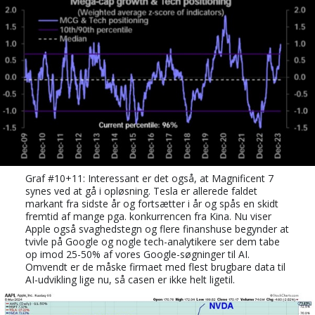
Graf #10+11: Interessant er det også, at Magnificent 7
synes ved at gå i opløsning. Tesla er allerede faldet
markant fra sidste år og fortsætter i år og spås en skidt
fremtid af mange pga. konkurrencen fra Kina. Nu viser
Apple også svaghedstegn og flere finanshuse begynder at
tvivle på Google og nogle tech-analytikere ser dem tabe
op imod 25-50% af vores Google-søgninger til AI.
Omvendt er de måske firmaet med flest brugbare data til
AI-udvikling lige nu, så casen er ikke helt ligetil.