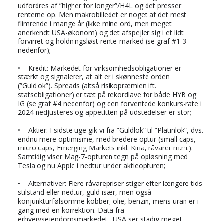
udfordres af ”higher for longer”/H4L og det presser
renterne op. Men makrobilledet er noget af det mest
flimrende i mange år (ikke mine ord, men meget
anerkendt USA-økonom) og det afspejler sig i et lidt
forvirret og holdningsløst rente-marked (se graf #1-3
nedenfor);
• Kredit: Markedet for virksomhedsobligationer er
stærkt og signalerer, at alt er i skønneste orden
(”Guldlok”). Spreads (altså risikopræmien ift.
statsobligationer) er tæt på rekordlave for både HYB og
IG (se graf #4 nedenfor) og den forventede konkurs-rate i
2024 nedjusteres og appetitten på udstedelser er stor;
• Aktier: I sidste uge gik vi fra ”Guldlok” til ”Platinlok”, dvs.
endnu mere optimisme, med bredere optur (small caps,
micro caps, Emerging Markets inkl. Kina, råvarer m.m.).
Samtidig viser Mag-7-opturen tegn på opløsning med
Tesla og nu Apple i nedtur under aktieopturen;
• Alternativer: Flere råvarepriser stiger efter længere tids
stilstand eller nedtur, guld især, men også
konjunkturfølsomme kobber, olie, benzin, mens uran er i
gang med en korrektion. Data fra
erhvervsejendomsmarkedet i USA ser stadig meget