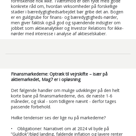
forfriskende nok ikke. Tværtimod er den fyldt med gode
konkrete råd om, hvordan virksomheder på forskellige
stadier i bæredygtighedsarbejdet bør gribe det an. Bogen
er en guldgrube for finans- og bæredygtigheds-nørder,
men giver faktisk også god og spændende indsigter om
jobbet som aktieanalytiker og Investor Relations for ikke-
nørder med interesse i analyse af aktieselskaber.
Finansmarkederne: Optræk til vejrskifte – især på
aktiemarkedet, Mag7 er i opløsning
Det følgende handler om mulige udviklinger på den helt
korte bane på finansmarkederne, dvs. de næste 1-6
måneder, og skal - som tidligere nævnt - derfor tages
passende forbehold.
Hvilke tendenser ses der lige nu på markederne?
• Obligationer: Narrativet om at 2024 vil byde på
”Guldlok”/blød landing, faldende inflation og lavere renter