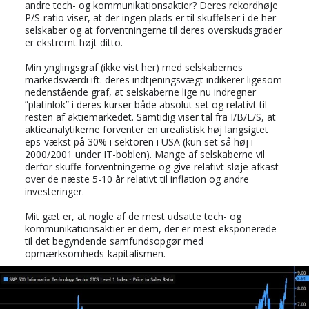
andre tech- og kommunikationsaktier? Deres rekordhøje
P/S-ratio viser, at der ingen plads er til skuffelser i de her
selskaber og at forventningerne til deres overskudsgrader
er ekstremt højt ditto.
Min ynglingsgraf (ikke vist her) med selskabernes
markedsværdi ift. deres indtjeningsvægt indikerer ligesom
nedenstående graf, at selskaberne lige nu indregner
”platinlok” i deres kurser både absolut set og relativt til
resten af aktiemarkedet. Samtidig viser tal fra I/B/E/S, at
aktieanalytikerne forventer en urealistisk høj langsigtet
eps-vækst på 30% i sektoren i USA (kun set så høj i
2000/2001 under IT-boblen). Mange af selskaberne vil
derfor skuffe forventningerne og give relativt sløje afkast
over de næste 5-10 år relativt til inflation og andre
investeringer.
Mit gæt er, at nogle af de mest udsatte tech- og
kommunikationsaktier er dem, der er mest eksponerede
til det begyndende samfundsopgør med
opmærksomheds-kapitalismen.