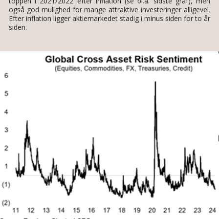
toppen i 2021/2022 efter inflation (se bl.a. sidste graf), men
også god mulighed for mange attraktive investeringer alligevel.
Efter inflation ligger aktiemarkedet stadig i minus siden for to år
siden.