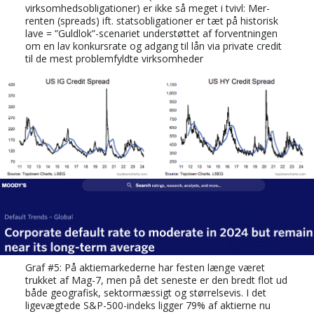
virksomhedsobligationer) er ikke så meget i tvivl: Mer-
renten (spreads) ift. statsobligationer er tæt på historisk
lave = ”Guldlok”-scenariet understøttet af forventningen
om en lav konkursrate og adgang til lån via private credit
til de mest problemfyldte virksomheder
Graf #5: På aktiemarkederne har festen længe været
trukket af Mag-7, men på det seneste er den bredt flot ud
både geografisk, sektormæssigt og størrelsevis. I det
ligevægtede S&P-500-indeks ligger 79% af aktierne nu