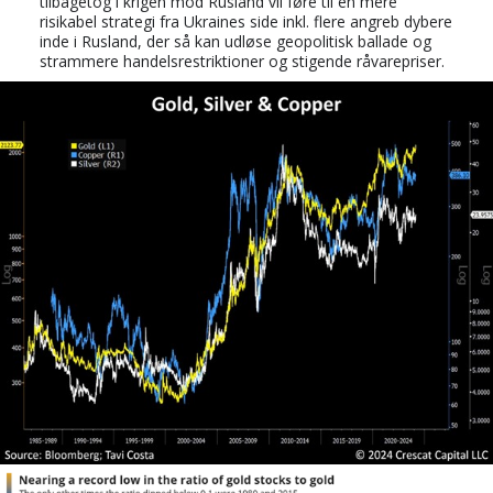
tilbagetog i krigen mod Rusland vil føre til en mere
risikabel strategi fra Ukraines side inkl. flere angreb dybere
inde i Rusland, der så kan udløse geopolitisk ballade og
strammere handelsrestriktioner og stigende råvarepriser.