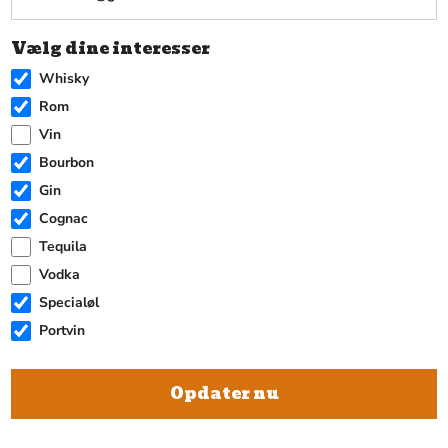
Vælg dine interesser
Whisky
Rom
Vin
Bourbon
Gin
Cognac
Tequila
Vodka
Specialøl
Portvin
Opdater nu