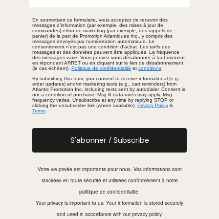
En soumettant ce formulaire, vous acceptez de recevoir des
messages d'information (par exemple, des mises à jour de
commandes) et/ou de marketing (par exemple, des rappels de
panier) de la part de Promotion Atlantiques Inc., y compris des
messages envoyés par numérotation automatique. Le
consentement n'est pas une condition d'achat. Les tarifs des
messages et des données peuvent être appliqués. La fréquence
des messages varie. Vous pouvez vous désabonner à tout moment
en répondant ARRET ou en cliquant sur le lien de désabonnement
(le cas échéant).
Politique de confidentialité
et
conditions
.
By submitting this form, you consent to receive informational (e.g.,
order updates) and/or marketing texts (e.g., cart reminders) from
Atlantic Promotion Inc. including texts sent by autodialer. Consent is
not a condition of purchase. Msg & data rates may apply. Msg
frequency varies. Unsubscribe at any time by replying STOP or
clicking the unsubscribe link (where available).
Privacy Policy
&
Terms
.
S'abonner / Subscribe
Votre vie privée est importante pour nous. Vos informations sont
stockées en toute sécurité et utilisées conformément à notre
politique de confidentialité.
Your privacy is important to us. Your information is stored securely
and used in accordance with our privacy policy.