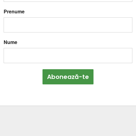
Prenume
Nume
Abonează-te