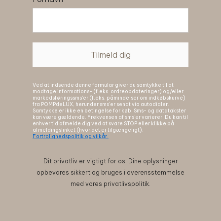
Tilmeld dig
Ved at indsende denne formular giver du samtykke til at
modtage informations- (f.eks. ordreopdateringer) og/eller
markedsføringssms'er (f.eks. påmindelser om indkøbskurve)
fra POMPdeLUX, herunder sms'er sendt via autodialer.
Samtykke er ikke en betingelse for køb. Sms- og datatakster
kan være gældende. Frekvensen af sms'er varierer. Du kan til
enhver tid afmelde dig ved at svare STOP eller klikke på
afmeldingslinket (hvor det er tilgængeligt).
Fortrolighedspolitik og vilkår.
Dit privatliv er vigtigt for os. Dine oplysninger
opbevares sikkert og bruges i overensstemmelse
med vores privatlivspolitik.