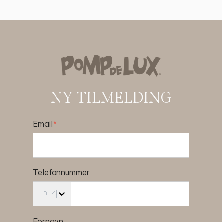
NY TILMELDING
Email
*
Telefonnummer
🇩🇰
Fornavn