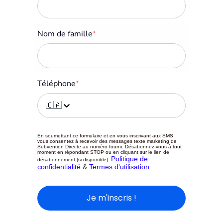
Nom de famille
*
Téléphone
*
🇨🇦
En soumettant ce formulaire et en vous inscrivant aux SMS,
vous consentez à recevoir des messages texte marketing de
Subvention Directe au numéro fourni. Désabonnez-vous à tout
moment en répondant STOP ou en cliquant sur le lien de
Politique de
désabonnement (si disponible).
confidentialité
&
Termes d'utilisation
.
Je m'inscris !