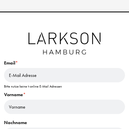
Email
*
Bitte nutze keine t-online E-Mail Adressen
Vorname
*
Nachname