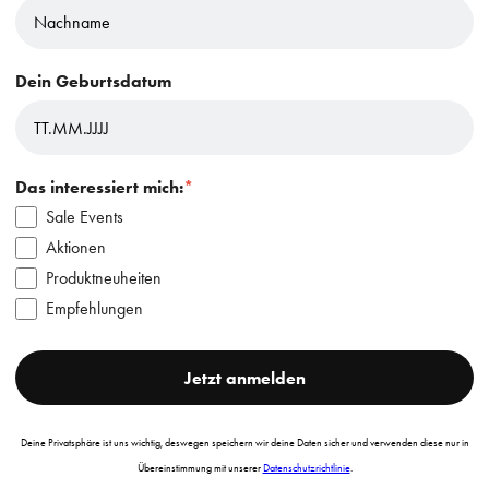
Dein Geburtsdatum
Das interessiert mich:
*
Sale Events
Aktionen
Produktneuheiten
Empfehlungen
Jetzt anmelden
Deine Privatsphäre ist uns wichtig, deswegen speichern wir deine Daten sicher und verwenden diese nur in
Übereinstimmung mit unserer
Datenschutzrichtlinie
.