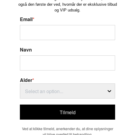
også den første der ved, hvornår der er eksklusive tilbud
og VIP udsalg.
Email
*
Navn
Alder
*
Select an option...
Tilmeld
Ved at klikke tilmeld, anerkender du, at dine oplysninger
vil blive overført til behandling.