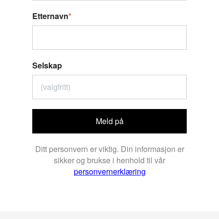
Etternavn
*
Selskap
Meld på
Ditt personvern er viktig. Din informasjon er
sikker og brukse i henhold til vår
personvernerklæring