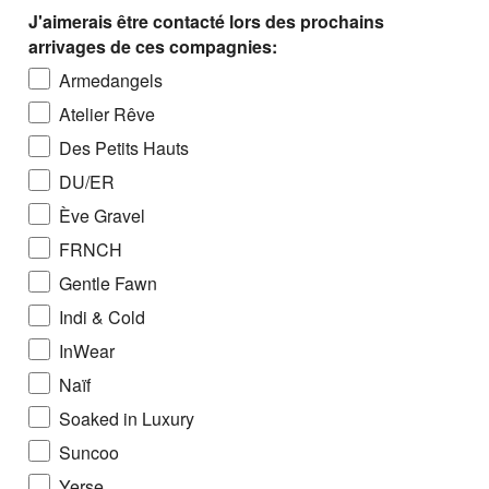
J'aimerais être contacté lors des prochains
arrivages de ces compagnies:
Armedangels
Atelier Rêve
Des Petits Hauts
DU/ER
Ève Gravel
FRNCH
Gentle Fawn
Indi & Cold
InWear
Naïf
Soaked in Luxury
Suncoo
Yerse