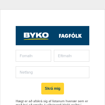
Skrá mig
Hægt er að afskrá sig af listanum hvenær sem er
með því að smella á viðeigandi hlekk neðst í