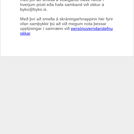
hverjum pósti eða hafa samband við okkur á
byko@byko.is.
Með því að smella á skráningarhnappinn hér fyrir
ofan samþykkir þú að við megum nota þessar
upplýsingar í samræmi við
persónuverndarstefnu
okkar
.