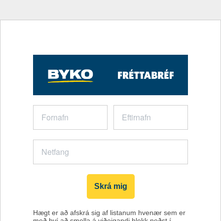
Skrá mig
Hægt er að afskrá sig af listanum hvenær sem er
með því að smella á viðeigandi hlekk neðst í