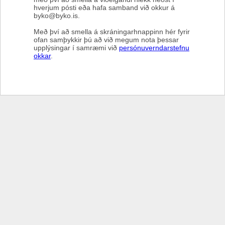
hverjum pósti eða hafa samband við okkur á
byko@byko.is.
Með því að smella á skráningarhnappinn hér fyrir
ofan samþykkir þú að við megum nota þessar
upplýsingar í samræmi við
persónuverndarstefnu
okkar
.