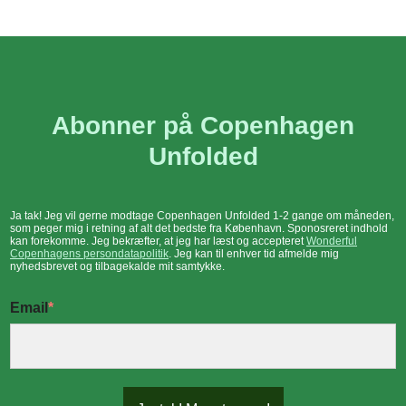
Abonner på Copenhagen
Unfolded
Ja tak! Jeg vil gerne modtage Copenhagen Unfolded 1-2 gange om måneden,
som peger mig i retning af alt det bedste fra København. Sponosreret indhold
kan forekomme. Jeg bekræfter, at jeg har læst og accepteret
Wonderful
Copenhagens persondatapolitik
. Jeg kan til enhver tid afmelde mig
nyhedsbrevet og tilbagekalde mit samtykke.
Email
*