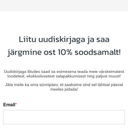
Liitu uudiskirjaga ja saa
järgmine ost 10% soodsamalt!
Uudiskirjaga liitudes saad sa esimesena teada meie värskeimatest
toodetest, eksklusiivsetest salapakkumisest ning paljust muust!
Jäta meile ka oma sünnipäev, et saaksime sind sel tähtsal päeval
meeles pidada!
Email
*