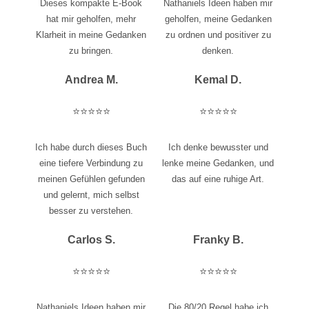
Dieses kompakte E-Book
Nathaniels Ideen haben mir
hat mir geholfen, mehr
geholfen, meine Gedanken
Klarheit in meine Gedanken
zu ordnen und positiver zu
zu bringen.
denken.
Andrea M.
Kemal D.
⭐️⭐️⭐️⭐️⭐️
⭐️⭐️⭐️⭐️⭐️
Ich habe durch dieses Buch
Ich denke bewusster und
eine tiefere Verbindung zu
lenke meine Gedanken, und
meinen Gefühlen gefunden
das auf eine ruhige Art.
und gelernt, mich selbst
besser zu verstehen.
Carlos S.
Franky B.
⭐️⭐️⭐️⭐️⭐️
⭐️⭐️⭐️⭐️⭐️
Nathaniels Ideen haben mir
Die 80/20 Regel habe ich