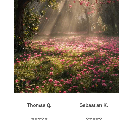
Thomas Q.
Sebastian K.
⭐️
⭐️
⭐️
⭐️
⭐️
⭐️⭐️⭐️⭐️
⭐️