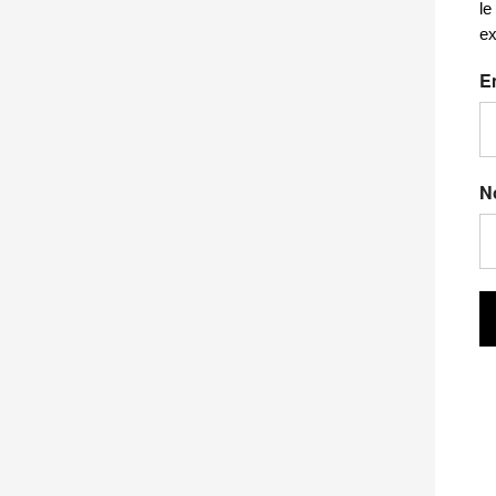
le
ex
E
N