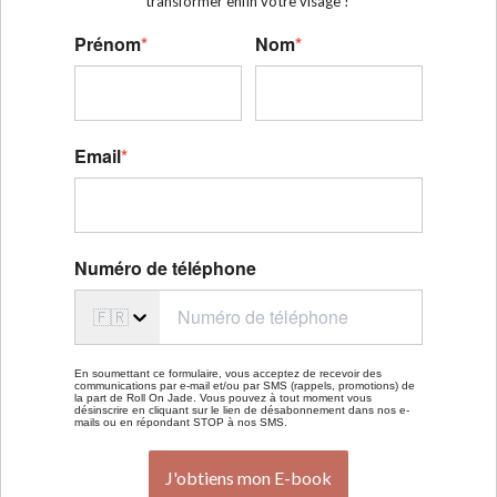
transformer enfin votre visage !
Prénom
*
Nom
*
Email
*
Numéro de téléphone
🇫🇷
En soumettant ce formulaire, vous acceptez de recevoir des
communications par e-mail et/ou par SMS (rappels, promotions) de
la part de Roll On Jade. Vous pouvez à tout moment vous
désinscrire en cliquant sur le lien de désabonnement dans nos e-
mails ou en répondant STOP à nos SMS.
J'obtiens mon E-book